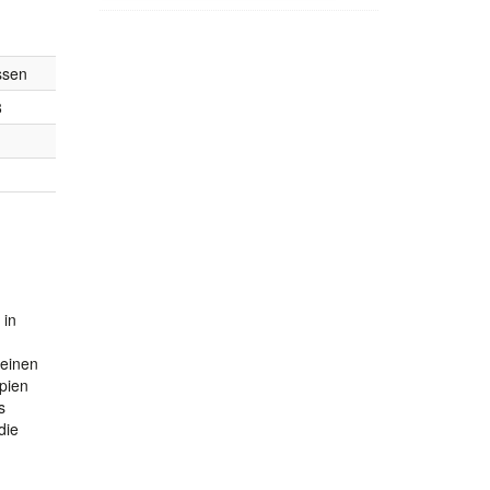
ssen
8
 in
 einen
pien
s
die