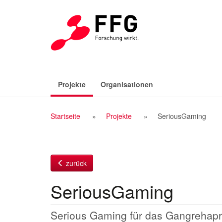
Zum
Inhalt
(aktiv)
Projekte
Organisationen
Breadcrumb
Startseite
Projekte
SeriousGaming
Navigation
zurück
SeriousGaming
Serious Gaming für das Gangrehap