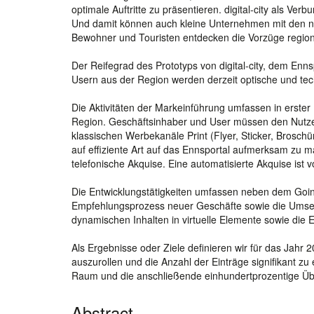
optimale Auftritte zu präsentieren. digital-city als Ver
Und damit können auch kleine Unternehmen mit den n
Bewohner und Touristen entdecken die Vorzüge region
Der Reifegrad des Prototyps von digital-city, dem En
Usern aus der Region werden derzeit optische und tec
Die Aktivitäten der Markeinführung umfassen in erster L
Region. Geschäftsinhaber und User müssen den Nutze
klassischen Werbekanäle Print (Flyer, Sticker, Brosch
auf effiziente Art auf das Ennsportal aufmerksam zu m
telefonische Akquise. Eine automatisierte Akquise ist 
Die Entwicklungstätigkeiten umfassen neben dem Going-P
Empfehlungsprozess neuer Geschäfte sowie die Umse
dynamischen Inhalten in virtuelle Elemente sowie die
Als Ergebnisse oder Ziele definieren wir für das Jahr 
auszurollen und die Anzahl der Einträge signifikant zu
Raum und die anschließende einhundertprozentige Übe
Abstract