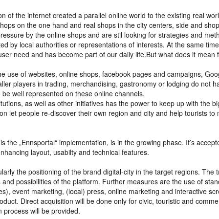
 of the internet created a parallel online world to the existing real wor
shops on the one hand and real shops in the city centers, side and sho
essure by the online shops and are stil looking for strategies and met
d by local authorities or representations of interests. At the same time
 user need and has become part of our daily life.But what does it mean f
he use of websites, online shops, facebook pages and campaigns, Goo
ler players in trading, merchandising, gastronomy or lodging do not h
be well represented on these online channels.
stitutions, as well as other initiatives has the power to keep up with the bi
tion let people re-discover their own region and city and help tourists t
h is the „Ennsportal“ implementation, is in the growing phase. It’s accep
nhancing layout, usabilty and technical features.
larly the positioning of the brand digital-city in the target regions. The 
 and possibilities of the platform. Further measures are the use of sta
ures), event marketing, (local) press, online marketing and interactive sc
duct. Direct acquisition will be done only for civic, touristic and comme
n process will be provided.