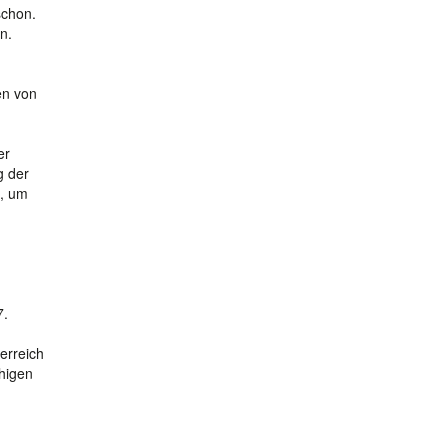
schon.
n.
en von
er
g der
s, um
7.
erreich
chigen