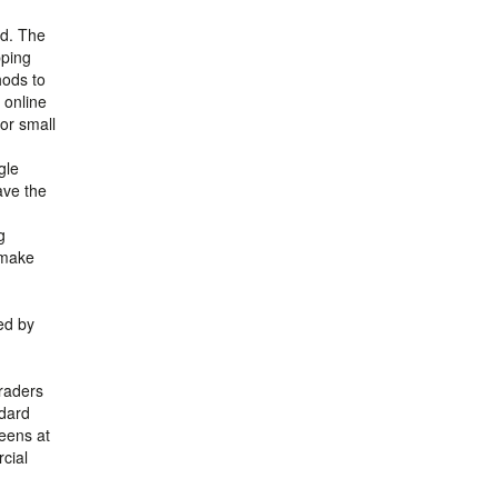
ld. The
pping
hods to
 online
or small
gle
ave the
g
o make
ted by
traders
ndard
reens at
rcial