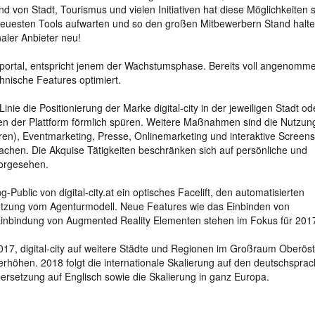
bund von Stadt, Tourismus und vielen Initiativen hat diese Möglichkeiten 
euesten Tools aufwarten und so den großen Mitbewerbern Stand halte
aler Anbieter neu!
nsportal, entspricht jenem der Wachstumsphase. Bereits voll angenomm
hnische Features optimiert.
inie die Positionierung der Marke digital-city in der jeweiligen Stadt od
n der Plattform förmlich spüren. Weitere Maßnahmen sind die Nutzun
üren), Eventmarketing, Presse, Onlinemarketing und interaktive Screen
achen. Die Akquise Tätigkeiten beschränken sich auf persönliche und
vorgesehen.
ublic von digital-city.at ein optisches Facelift, den automatisierten
tzung vom Agenturmodell. Neue Features wie das Einbinden von
 Einbindung von Augmented Reality Elementen stehen im Fokus für 201
2017, digital-city auf weitere Städte und Regionen im Großraum Oberöst
 erhöhen. 2018 folgt die internationale Skalierung auf den deutschspra
rsetzung auf Englisch sowie die Skalierung in ganz Europa.