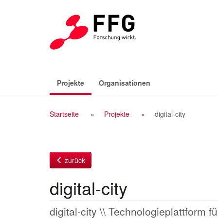
Zum
Inhalt
(aktiv)
Projekte
Organisationen
Breadcrumb
Startseite
Projekte
digital-city
Navigation
zurück
digital-city
digital-city \\ Technologieplattform