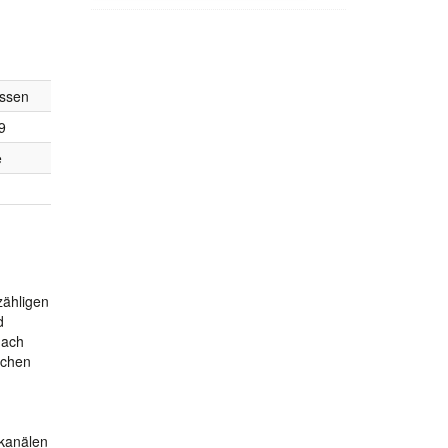
ssen
9
e
zähligen
d
nach
ichen
ekanälen