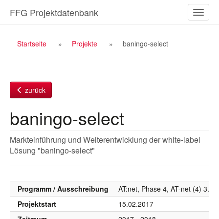
Zum
FFG Projektdatenbank
Naviga
Inhalt
ein-/a
Breadcrumb
Startseite
Projekte
baningo-select
Navigation
zurück
baningo-select
Markteinführung und Weiterentwicklung der white-label
Lösung "baningo-select"
Programm / Ausschreibung
AT:net, Phase 4, AT-net (4) 3. 
Projektstart
15.02.2017