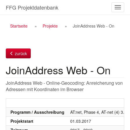
Zum
FFG Projektdatenbank
Naviga
Inhalt
ein-/a
Breadcrumb
Startseite
Projekte
JoinAddress Web - On
Navigation
zurück
JoinAddress Web - On
JoinAddress Web - Online-Geocoding: Anreicherung von
Adressen mit Koordinaten im Browser
Programm / Ausschreibung
AT:net, Phase 4, AT-net (4) 3. 
Projektstart
01.03.2017