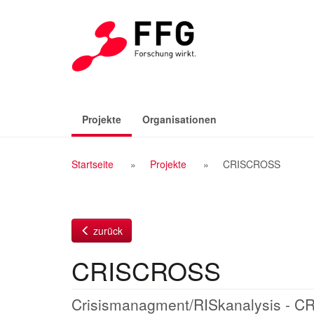
Zum
Inhalt
(aktiv)
Projekte
Organisationen
Breadcrumb
Startseite
Projekte
CRISCROSS
Navigation
zurück
CRISCROSS
Crisismanagment/RISkanalysis - 