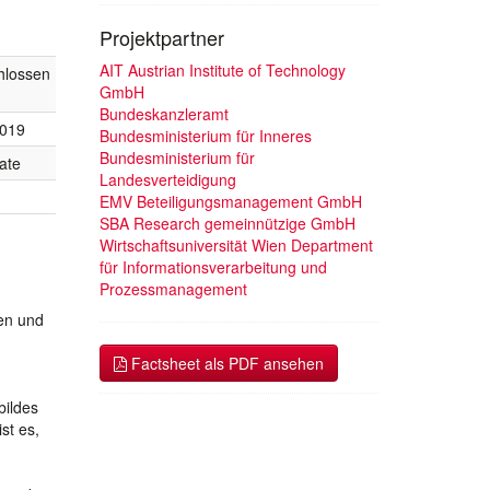
Projektpartner
AIT Austrian Institute of Technology
hlossen
GmbH
Bundeskanzleramt
2019
Bundesministerium für Inneres
Bundesministerium für
ate
Landesverteidigung
EMV Beteiligungsmanagement GmbH
SBA Research gemeinnützige GmbH
Wirtschaftsuniversität Wien Department
für Informationsverarbeitung und
Prozessmanagement
en und
Factsheet als PDF ansehen
bildes
st es,