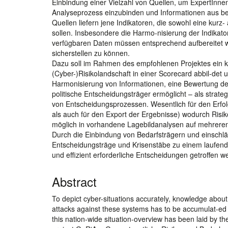
Einbindung einer Vielzahl von Quellen, um ExpertInne
Analyseprozess einzubinden und Informationen aus b
Quellen liefern jene Indikatoren, die sowohl eine kurz
sollen. Insbesondere die Harmo-nisierung der Indikator
verfügbaren Daten müssen entsprechend aufbereitet w
sicherstellen zu können.
Dazu soll im Rahmen des empfohlenen Projektes ein ke
(Cyber-)Risikolandschaft in einer Scorecard abbil-de
Harmonisierung von Informationen, eine Bewertung de
politische Entscheidungsträger ermöglicht – als stra
von Entscheidungsprozessen. Wesentlich für den Erfolg
als auch für den Export der Ergebnisse) wodurch Risi
möglich in vorhandene Lagebildanalysen auf mehre
Durch die Einbindung von Bedarfsträgern und einschlä
Entscheidungsträge und Krisenstäbe zu einem laufenden
und effizient erforderliche Entscheidungen getroffen 
Abstract
To depict cyber-situations accurately, knowledge about
attacks against these systems has to be accumulat-ed i
this nation-wide situation-overview has been laid by