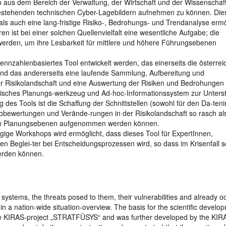
n aus dem Bereich der Verwaltung, der Wirtschaft und der Wissenschaft
estehenden technischen Cyber-Lagebildern aufnehmen zu können. Die
- als auch eine lang-fristige Risiko-, Bedrohungs- und Trendanalyse erm
en ist bei einer solchen Quellenvielfalt eine wesentliche Aufgabe; die
erden, um ihre Lesbarkeit für mittlere und höhere Führungsebenen
nnzahlenbasiertes Tool entwickelt werden, das einerseits die österrei
t und das andererseits eine laufende Sammlung, Aufbereitung und
r Risikolandschaft und eine Auswertung der Risiken und Bedrohungen 
tegisches Planungs-werkzeug und Ad-hoc-Informationssystem zur Unters
 des Tools ist die Schaffung der Schnittstellen (sowohl für den Da-ten
kobewertungen und Verände-rungen in der Risikolandschaft so rasch al
ren Planungsebenen aufgenommen werden können.
gige Workshops wird ermöglicht, dass dieses Tool für ExpertInnen,
 Beglei-ter bei Entscheidungsprozessen wird, so dass im Krisenfall s
werden können.
 systems, the threats posed to them, their vulnerabilities and already o
n a nation-wide situation-overview. The basis for the scientific develo
 the KIRAS-project „STRATFÜSYS“ and was further developed by the KIR