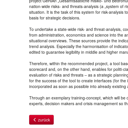
project GeRiAn „Gesamtsaatliche Risiko- und Bedrohung
nation-wide risks- and threats-analysis (a „system of r
situation. It is the task of this system for risk-analys
basis for strategic decisions.
To undertake a state-wide risk- and threat-analysis, co
from administration, economics and science into the an
situational overviews. These sources provide the indic
trend analysis. Especially the harmonisation of indicator
edited to guarantee legibility in middle and higher ma
Therefore, within the recommended project, a tool base
scorecard and, on the other hand, enables for politi-ci
evaluation of risks and threats – as a strategic planni
for the success of the tool to create interfaces (for th
incorporated as soon as possible into already existing
Through an exemplary training-concept, which will be 
experts, decision makers and crisis management so that 
zurück