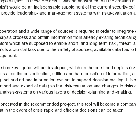
sanalyse“. In these projects, it was demonstrated that the creation of
isks“) would be an indispensable supplement of the current security-polit
is to provide leadership- and man-agement systems with risks-evaluation a
operation and a wide range of sources is required in order to integrate
alysis process and obtain information from already existing technical c
ators which are supposed to enable short- and long-term risk-, threat- 
s is a cru-cial task due to the variety of sources; available data has to
nagement.
d on key figures will be developed, which on the one hand depicts risk
ans a continuous collection, edition and harmonisation of information, a
ng-tool and ad-hoc-information-system to support decision making. It is c
e import and export of data) so that risk-evaluation and changes to risks
 analysis-systems on various layers of decision-planning and -making.
conceived in the recommended pro-ject, this tool will become a compan
in the event of crisis rapid and efficient decisions can be taken.