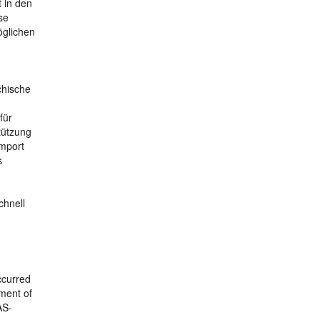
 in den
se
öglichen
chische
für
tützung
import
s
chnell
ccurred
pment of
AS-