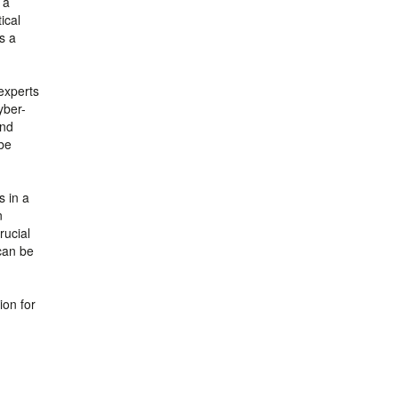
 a
ical
s a
 experts
yber-
and
 be
s in a
n
rucial
 can be
ion for