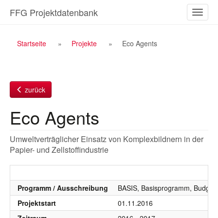
Zum
FFG Projektdatenbank
Naviga
Inhalt
ein-/a
Breadcrumb
Startseite
Projekte
Eco Agents
Navigation
zurück
Eco Agents
Umweltverträglicher Einsatz von Komplexbildnern in der
Papier- und Zellstoffindustrie
Programm / Ausschreibung
BASIS, Basisprogramm, Budgetj
Projektstart
01.11.2016