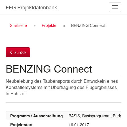
Zum
FFG Projektdatenbank
Naviga
Inhalt
ein-/a
Breadcrumb
Startseite
Projekte
BENZING Connect
Navigation
zurück
BENZING Connect
Neubelebung des Taubensports durch Entwickeln eines
Konstatiersystems mit Übertragung des Flugergbnisses
in Echtzeit
Programm / Ausschreibung
BASIS, Basisprogramm, Budgetj
Projektstart
16.01.2017