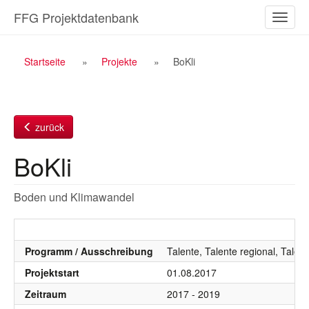
Zum
FFG Projektdatenbank
Naviga
Inhalt
ein-/a
Breadcrumb
Startseite
Projekte
BoKli
Navigation
zurück
BoKli
Boden und Klimawandel
Programm / Ausschreibung
Talente, Talente regional, Talen
Projektstart
01.08.2017
Zeitraum
2017 - 2019