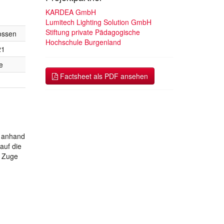
KARDEA GmbH
Lumitech Lighting Solution GmbH
Stiftung private Pädagogische
ossen
Hochschule Burgenland
21
e
Factsheet als PDF ansehen
m anhand
auf die
m Zuge