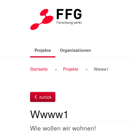
Zum
Inhalt
(aktiv)
Projekte
Organisationen
Breadcrumb
Startseite
Projekte
Wwww1
Navigation
zurück
Wwww1
Wie wollen wir wohnen!