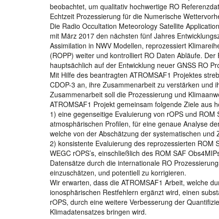
beobachtet, um qualitativ hochwertige RO Referenzdat
Echtzeit Prozessierung für die Numerische Wettervor
Die Radio Occultation Meteorology Satellite Applicat
mit März 2017 den nächsten fünf Jahres Entwicklungsz
Assimilation in NWV Modellen, reprozessiert Klimare
(ROPP) weiter und kontrolliert RO Daten Abläufe. De
hauptsächlich auf der Entwicklung neuer GNSS RO Pro
Mit Hilfe des beantragten ATROMSAF1 Projektes stre
CDOP-3 an, ihre Zusammenarbeit zu verstärken und ihr
Zusammenarbeit soll die Prozessierung und Klimaanwe
ATROMSAF1 Projekt gemeinsam folgende Ziele aus ho
1) eine gegenseitige Evaluierung von rOPS und ROM
atmosphärischen Profilen, für eine genaue Analyse der
welche von der Abschätzung der systematischen und Zu
2) konsistente Evaluierung des reprozessierten ROM
WEGC rOPS’s, einschließlich des ROM SAF Obs4MIPs 
Datensätze durch die internationale RO Prozessierungs
einzuschätzen, und potentiell zu korrigieren.
Wir erwarten, dass die ATROMSAF1 Arbeit, welche dur
ionosphärischen Restfehlern ergänzt wird, einen substa
rOPS, durch eine weitere Verbesserung der Quantifizi
Klimadatensatzes bringen wird.