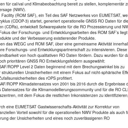
en für cal/val und Klimabeobachtung bereit zu stellen, komplementär z
hersage (NWV).
ion Facility (ROM SAF), ein Teil des SAF Netzwerkes von EUMETSAT, we
yklus (CDOP-3) startet, generiert operationelle GNSS RO Daten für di
ihen (CDRs), entwickelt Sofwarepakete für die RO Prozessierung und N
r Fokus der Forschungs- und Entwicklungsarbeiten des ROM SAF’s liegt
dukte und der Verbesserung existierender Produkte.
ben das WEGC und ROM SAF, über eine gemeinsame Aktivität innerhal
e Forschungs- und Entwicklungspartnerschaft zu intensivieren. Diese
ndbarkeit von hoch qualitativen RO Daten fördern. Dazu wurden für d
ch prioritären GNSS RO Entwicklungsfeldern ausgewählt:
 SAF/ROPP Level 2 Daten beginnend mit dem Brechungswinkel bis zu
 strukturellen Unsicherheiten mit einem Fokus auf nicht-sphärische Eff
fallsunsicherheiten des rOPS profitiert.
 SAF/ROPP Klimadatensatzes von 2001 bis 2016 durch die Ergebnisse 
Datensatzes für die Klimamodellierungscommunity und für die RO C
zentren, mit dem Fokus die restlichen Inkonsistenzen zu identifizieren
ch eine EUMETSAT Gastwissenschafts-Aktivität zur Korrektur von
nziellen Vorteil sowohl für die operationellen NWV Produkte als auch f
erung der Unsicherheiten und eines noch zuverlässigeren RO