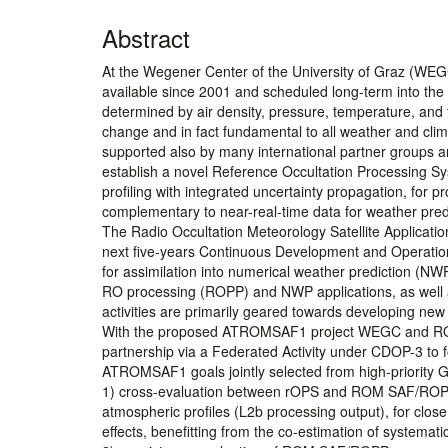
Abstract
At the Wegener Center of the University of Graz (WEG
available since 2001 and scheduled long-term into the
determined by air density, pressure, temperature, and 
change and in fact fundamental to all weather and cl
supported also by many international partner group
establish a novel Reference Occultation Processing 
profiling with integrated uncertainty propagation, for 
complementary to near-real-time data for weather pre
The Radio Occultation Meteorology Satellite Applicat
next five-years Continuous Development and Operati
for assimilation into numerical weather prediction (N
RO processing (ROPP) and NWP applications, as well a
activities are primarily geared towards developing ne
With the proposed ATROMSAF1 project WEGC and ROM S
partnership via a Federated Activity under CDOP-3 to fo
ATROMSAF1 goals jointly selected from high-priority 
1) cross-evaluation between rOPS and ROM SAF/ROPP 
atmospheric profiles (L2b processing output), for close
effects, benefitting from the co-estimation of systema