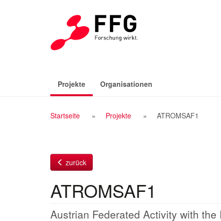
Zum
Inhalt
(aktiv)
Projekte
Organisationen
Breadcrumb
Startseite
Projekte
ATROMSAF1
Navigation
zurück
ATROMSAF1
Austrian Federated Activity with 