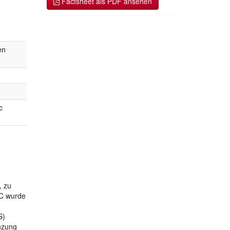
Factsheet als PDF ansehen
en
c
, zu
GC wurde
S)
anzung