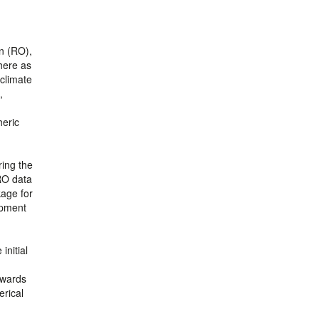
n (RO),
here as
 climate
,
heric
ring the
RO data
kage for
opment
initial
owards
erical