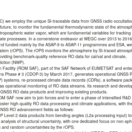
C) we employ the unique SI-traceable data from GNSS radio occultatio
 future, to monitor the fundamental thermodynamic state of the atmosp
tropospheric water vapor, which are fundamental variables for tracking
imate processes. In a cornerstone endeavor at WEGC over 2013 to 2016
s and funded mainly by the ASAP-9 to ASAP-11 programmes and ESA, we
System (rOPS). The rOPS monitors the atmosphere by SI-traced atmosp
providing benchmark-quality reference RO data for cal/val and climate,
diction (NWP).
ion Facility (ROM SAF), part of the SAF Network of EUMETSAT and ente
ons Phase # 3 (CDOP-3) by March 2017, generates operational GNSS 
WP) systems, re-processed climate data records (CDRs), a software pac
s operational monitoring of RO data streams. Its research and devel
w GNSS RO data products and improving existing products.
AF now aim to join forces and to enter a phase of intensified R&D
ster high-quality RO data processing and climate applications, with the 
GNSS RO advancement fields as follows:
Level 2 data products from bending angles (L2a processing input) t
 analysis of structural uncertainty, with one dedicated focus on non-sph
tic and random uncertainties by the rOPS;