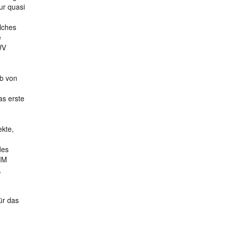
ur quasi
lches
e
WV
b von
as erste
ekte,
des
LIM
,
ür das