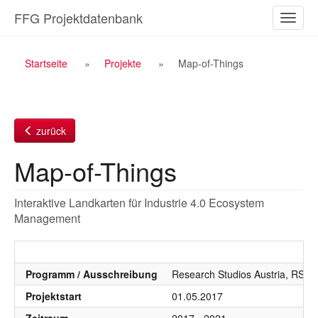
Zum
FFG Projektdatenbank
Naviga
Inhalt
ein-/a
Breadcrumb
Startseite
Projekte
Map-of-Things
Navigation
zurück
Map-of-Things
Interaktive Landkarten für Industrie 4.0 Ecosystem
Management
Programm / Ausschreibung
Research Studios Austria, RSA 
Projektstart
01.05.2017