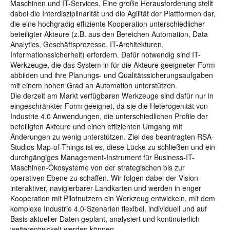
Maschinen und IT-Services. Eine große Herausforderung stellt
dabei die Interdisziplinarität und die Agilität der Plattformen dar,
die eine hochgradig effiziente Kooperation unterschiedlicher
beteiligter Akteure (z.B. aus den Bereichen Automation, Data
Analytics, Geschäftsprozesse, IT-Architekturen,
Informationssicherheit) erfordern. Dafür notwendig sind IT-
Werkzeuge, die das System in für die Akteure geeigneter Form
abbilden und ihre Planungs- und Qualitätssicherungsaufgaben
mit einem hohen Grad an Automation unterstützen.
Die derzeit am Markt verfügbaren Werkzeuge sind dafür nur in
eingeschränkter Form geeignet, da sie die Heterogenität von
Industrie 4.0 Anwendungen, die unterschiedlichen Profile der
beteiligten Akteure und einen effizienten Umgang mit
Änderungen zu wenig unterstützen. Ziel des beantragten RSA-
Studios Map-of-Things ist es, diese Lücke zu schließen und ein
durchgängiges Management-Instrument für Business-IT-
Maschinen-Ökosysteme von der strategischen bis zur
operativen Ebene zu schaffen. Wir folgen dabei der Vision
interaktiver, navigierbarer Landkarten und werden in enger
Kooperation mit Pilotnutzern ein Werkzeug entwickeln, mit dem
komplexe Industrie 4.0-Szenarien flexibel, individuell und auf
Basis aktueller Daten geplant, analysiert und kontinuierlich
weiterentwickelt werden können.