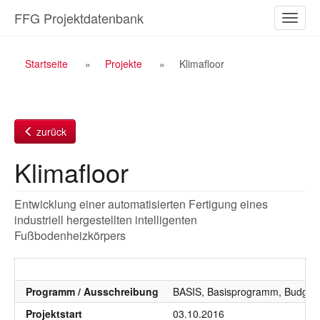
Zum
FFG Projektdatenbank
Naviga
Inhalt
ein-/a
Breadcrumb
Startseite
Projekte
Klimafloor
Navigation
zurück
Klimafloor
Entwicklung einer automatisierten Fertigung eines
industriell hergestellten intelligenten
Fußbodenheizkörpers
Programm / Ausschreibung
BASIS, Basisprogramm, Budgetj
Projektstart
03.10.2016