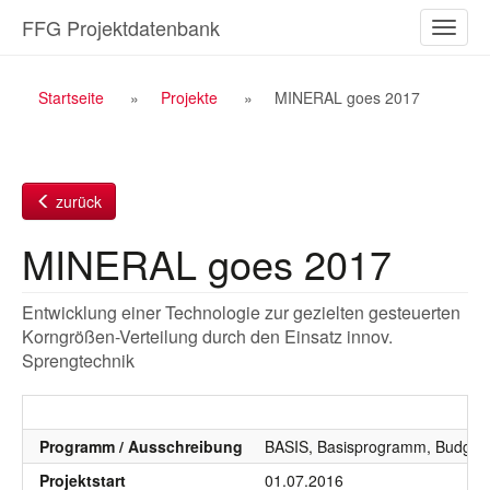
Zum
FFG Projektdatenbank
Naviga
Inhalt
ein-/a
Breadcrumb
Startseite
Projekte
MINERAL goes 2017
Navigation
zurück
MINERAL goes 2017
Entwicklung einer Technologie zur gezielten gesteuerten
Korngrößen-Verteilung durch den Einsatz innov.
Sprengtechnik
Programm / Ausschreibung
BASIS, Basisprogramm, Budgetj
Projektstart
01.07.2016