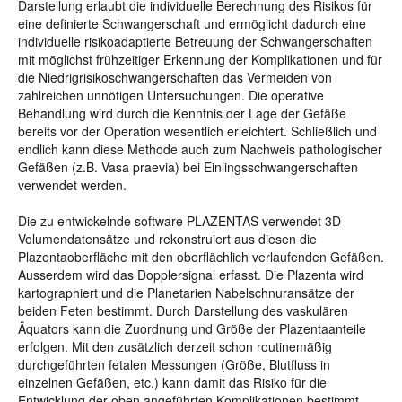
Darstellung erlaubt die individuelle Berechnung des Risikos für
eine definierte Schwangerschaft und ermöglicht dadurch eine
individuelle risikoadaptierte Betreuung der Schwangerschaften
mit möglichst frühzeitiger Erkennung der Komplikationen und für
die Niedrigrisikoschwangerschaften das Vermeiden von
zahlreichen unnötigen Untersuchungen. Die operative
Behandlung wird durch die Kenntnis der Lage der Gefäße
bereits vor der Operation wesentlich erleichtert. Schließlich und
endlich kann diese Methode auch zum Nachweis pathologischer
Gefäßen (z.B. Vasa praevia) bei Einlingsschwangerschaften
verwendet werden.
Die zu entwickelnde software PLAZENTAS verwendet 3D
Volumendatensätze und rekonstruiert aus diesen die
Plazentaoberfläche mit den oberflächlich verlaufenden Gefäßen.
Ausserdem wird das Dopplersignal erfasst. Die Plazenta wird
kartographiert und die Planetarien Nabelschnuransätze der
beiden Feten bestimmt. Durch Darstellung des vaskulären
Äquators kann die Zuordnung und Größe der Plazentaanteile
erfolgen. Mit den zusätzlich derzeit schon routinemäßig
durchgeführten fetalen Messungen (Größe, Blutfluss in
einzelnen Gefäßen, etc.) kann damit das Risiko für die
Entwicklung der oben angeführten Komplikationen bestimmt