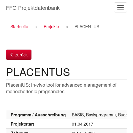
Zum
FFG Projektdatenbank
Naviga
Inhalt
ein-/a
Breadcrumb
Startseite
Projekte
PLACENTUS
Navigation
zurück
PLACENTUS
PlacentUS: in-vivo tool for advanced management of
monochorionic pregnancies
Programm / Ausschreibung
BASIS, Basisprogramm, Budgetj
Projektstart
01.04.2017