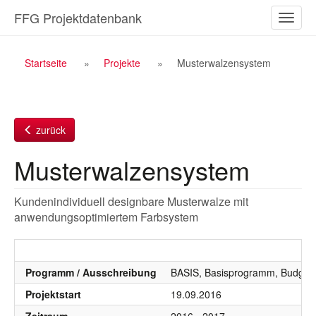
Zum
FFG Projektdatenbank
Naviga
Inhalt
ein-/a
Breadcrumb
Startseite
Projekte
Musterwalzensystem
Navigation
zurück
Musterwalzensystem
Kundenindividuell designbare Musterwalze mit
anwendungsoptimiertem Farbsystem
Programm / Ausschreibung
BASIS, Basisprogramm, Budgetj
Projektstart
19.09.2016