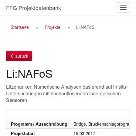
Zum
FFG Projektdatenbank
Naviga
Inhalt
ein-/a
Breadcrumb
Startseite
Projekte
Li:NAFoS
Navigation
zurück
Li:NAFoS
Litzenanker: Numerische Analysen basierend auf in situ-
Untersuchungen mit hochauflösenden faseroptischen
Sensoren
Programm / Ausschreibung
Bridge, Brückenschlagprogramm,
Projektstart
15.03.2017