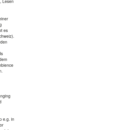
n, Lesen
einer
g
bt es
chweiz).
rden
ls
 dem
mbience
n.
enging
d
 e.g. in
or