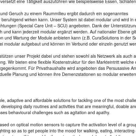
ersetzt eine Tätigkeit auszuführen wie beispielsweise Essen, Schlafe
ll und Geruch zu einem Raummilieu ergibt dadurch ein sogenanntes
 beruhigend wirken kann. Unser System ist dabei modular und wird in 
nrichtungen (Special Care Unit – SCU) angeboten. Dank der Unterstützun
h und kann jederzeit modular ergänzt werden. Auf nationaler Ebene gi
tion und Wartung der Module anbieten kann (z.B. CuraSolutions in der S
ei modular aufgebaut und können im Verbund oder einzeln genutzt we
ützen unser Projekt dabei und stehen sowohl als Netzwerk als auch a
 Wir bieten eine flexible Kostenstruktur für den Markteintritt welche
tgegenkommt. Für Privathaushalte wird angeboten das Persusasive A
iduelle Planung und können ihre Demenzstationen so modular erweiter
e, adaptive and affordable solutions for tackling one of the most chall
. developing daily routines and activities that are meaningful, doable an
ses behavioural challenges such as agitation and apathy.
ased on optical motion sensors to capture the activation level of a group
hting so as to get people into the mood for walking, eating, interacting 