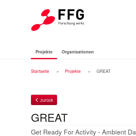
Zum
Inhalt
(aktiv)
Projekte
Organisationen
Breadcrumb
Startseite
Projekte
GREAT
Navigation
zurück
GREAT
Get Ready For Activity - Ambient D