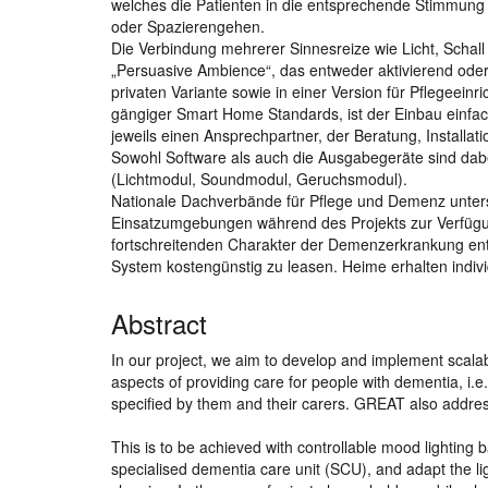
welches die Patienten in die entsprechende Stimmung v
oder Spazierengehen.
Die Verbindung mehrerer Sinnesreize wie Licht, Scha
„Persuasive Ambience“, das entweder aktivierend oder
privaten Variante sowie in einer Version für Pflegeei
gängiger Smart Home Standards, ist der Einbau einfac
jeweils einen Ansprechpartner, der Beratung, Installa
Sowohl Software als auch die Ausgabegeräte sind dab
(Lichtmodul, Soundmodul, Geruchsmodul).
Nationale Dachverbände für Pflege und Demenz unterst
Einsatzumgebungen während des Projekts zur Verfügung.
fortschreitenden Charakter der Demenzerkrankung en
System kostengünstig zu leasen. Heime erhalten indiv
Abstract
In our project, we aim to develop and implement scalabl
aspects of providing care for people with dementia, i.e
specified by them and their carers. GREAT also addres
This is to be achieved with controllable mood lighting b
specialised dementia care unit (SCU), and adapt the lig