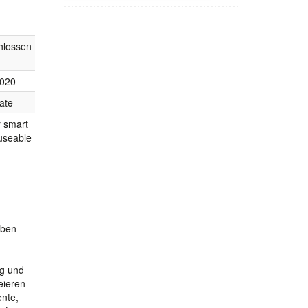
hlossen
2020
ate
r smart
useable
aben
ng und
eieren
nte,