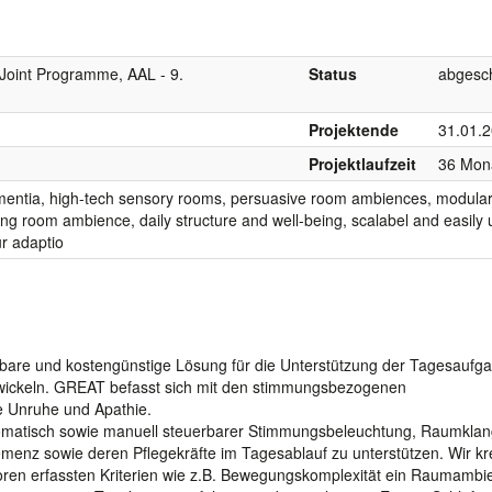
 Joint Programme, AAL - 9.
Status
abgesc
Projektende
31.01.
Projektlaufzeit
36 Mon
mentia, high-tech sensory rooms, persuasive room ambiences, modula
 room ambience, daily structure and well-being, scalabel and easily 
r adaptio
ssbare und kostengünstige Lösung für die Unterstützung der Tagesaufg
wickeln. GREAT befasst sich mit den stimmungsbezogenen
e Unruhe und Apathie.
omatisch sowie manuell steuerbarer Stimmungsbeleuchtung, Raumkla
enz sowie deren Pflegekräfte im Tagesablauf zu unterstützen. Wir kr
en erfassten Kriterien wie z.B. Bewegungskomplexität ein Raumambie