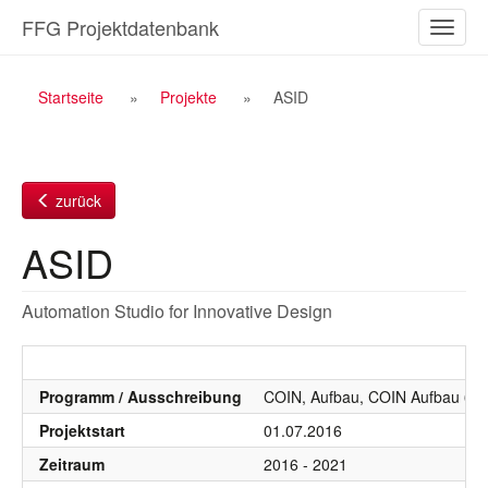
Zum
FFG Projektdatenbank
Naviga
Inhalt
ein-/a
Breadcrumb
Startseite
Projekte
ASID
Navigation
zurück
ASID
Automation Studio for Innovative Design
Programm / Ausschreibung
COIN, Aufbau, COIN Aufbau 6. 
Projektstart
01.07.2016
Zeitraum
2016 - 2021