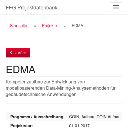
Zum
FFG Projektdatenbank
Naviga
Inhalt
ein-/a
Breadcrumb
Startseite
Projekte
EDMA
Navigation
zurück
EDMA
Kompetenzaufbau zur Entwicklung von
modellbasierenden Data-Mining-Analysemethoden für
gebäudetechnische Anwendungen
Programm / Ausschreibung
COIN, Aufbau, COIN Aufbau 6. 
Projektstart
01.01.2017