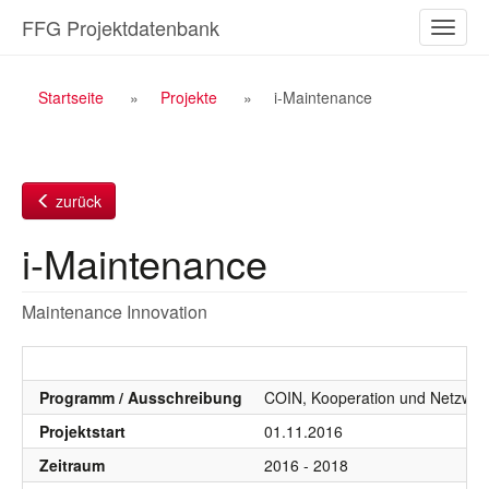
Zum
FFG Projektdatenbank
Naviga
Inhalt
ein-/a
Breadcrumb
Startseite
Projekte
i-Maintenance
Navigation
zurück
i-Maintenance
Maintenance Innovation
Programm / Ausschreibung
COIN, Kooperation und Netzwer
Projektstart
01.11.2016
Zeitraum
2016 - 2018