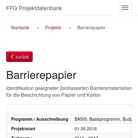
Zum
FFG Projektdatenbank
Naviga
Inhalt
ein-/a
Breadcrumb
Startseite
Projekte
Barrierepapier
Navigation
zurück
Barrierepapier
Identifikation geeigneter (biobasierter) Barrierematerialien
für die Beschichtung von Papier und Karton
Programm / Ausschreibung
BASIS, Basisprogramm, Budgetj
Projektstart
01.05.2016