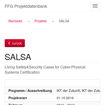
Zum
FFG Projektdatenbank
Naviga
Inhalt
ein-/a
Breadcrumb
Startseite
Projekte
SALSA
Navigation
zurück
SALSA
Living Safety&Security Cases for Cyber-Physical
Systems Certification
Programm / Ausschreibung
IKT der Zukunft, IKT der Zukunf
Projektstart
01.10.2016