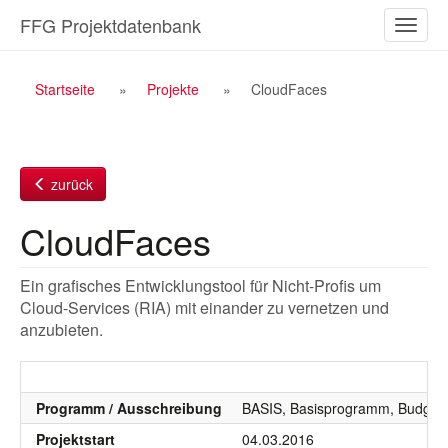
Zum
FFG Projektdatenbank
Naviga
Inhalt
ein-/a
Breadcrumb
Startseite
Projekte
CloudFaces
Navigation
zurück
CloudFaces
Ein grafisches Entwicklungstool für Nicht-Profis um
Cloud-Services (RIA) mit einander zu vernetzen und
anzubieten.
Programm / Ausschreibung
BASIS, Basisprogramm, Budgetj
Projektstart
04.03.2016