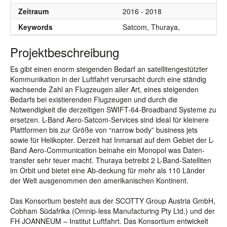
Zeitraum
2016 - 2018
Keywords
Satcom, Thuraya,
Projektbeschreibung
Es gibt einen enorm steigenden Bedarf an satellitengestützter
Kommunikation in der Luftfahrt verursacht durch eine ständig
wachsende Zahl an Flugzeugen aller Art, eines steigenden
Bedarfs bei existierenden Flugzeugen und durch die
Notwendigkeit die derzeitigen SWIFT-64-Broadband Systeme zu
ersetzen. L-Band Aero-Satcom-Services sind ideal für kleinere
Plattformen bis zur Größe von “narrow body” business jets
sowie für Helikopter. Derzeit hat Inmarsat auf dem Gebiet der L-
Band Aero-Communication beinahe ein Monopol was Daten-
transfer sehr teuer macht. Thuraya betreibt 2 L-Band-Satelliten
im Orbit und bietet eine Ab-deckung für mehr als 110 Länder
der Welt ausgenommen den amerikanischen Kontinent.
Das Konsortium besteht aus der SCOTTY Group Austria GmbH,
Cobham Südafrika (Omnip-less Manufacturing Pty Ltd.) und der
FH JOANNEUM – Institut Luftfahrt. Das Konsortium entwickelt