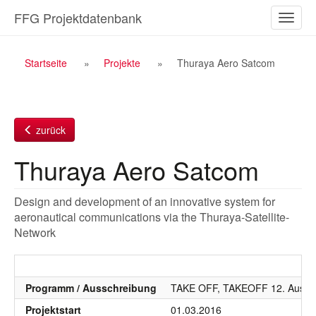
Zum
FFG Projektdatenbank
Naviga
Inhalt
ein-/a
Breadcrumb
Startseite
Projekte
Thuraya Aero Satcom
Navigation
zurück
Thuraya Aero Satcom
Design and development of an innovative system for
aeronautical communications via the Thuraya-Satellite-
Network
Programm / Ausschreibung
TAKE OFF, TAKEOFF 12. Aussc
Projektstart
01.03.2016