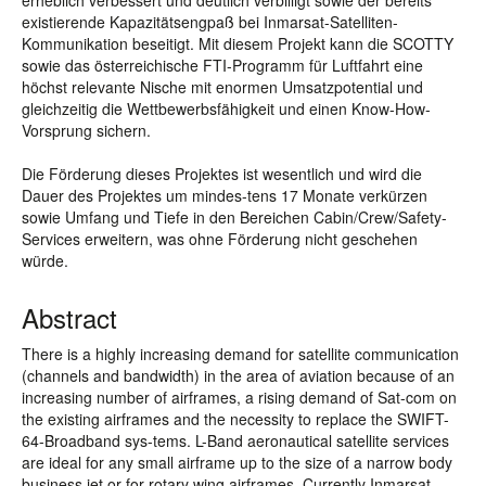
erheblich verbessert und deutlich verbilligt sowie der bereits
existierende Kapazitätsengpaß bei Inmarsat-Satelliten-
Kommunikation beseitigt. Mit diesem Projekt kann die SCOTTY
sowie das österreichische FTI-Programm für Luftfahrt eine
höchst relevante Nische mit enormen Umsatzpotential und
gleichzeitig die Wettbewerbsfähigkeit und einen Know-How-
Vorsprung sichern.
Die Förderung dieses Projektes ist wesentlich und wird die
Dauer des Projektes um mindes-tens 17 Monate verkürzen
sowie Umfang und Tiefe in den Bereichen Cabin/Crew/Safety-
Services erweitern, was ohne Förderung nicht geschehen
würde.
Abstract
There is a highly increasing demand for satellite communication
(channels and bandwidth) in the area of aviation because of an
increasing number of airframes, a rising demand of Sat-com on
the existing airframes and the necessity to replace the SWIFT-
64-Broadband sys-tems. L-Band aeronautical satellite services
are ideal for any small airframe up to the size of a narrow body
business jet or for rotary wing airframes. Currently Inmarsat