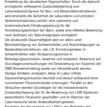
Entwicklung der akustischen Eigenschaften. Durch die dadurch
ermöglichte verbesserte Zustandsbewertung und
Lebensdauerprognose für Neu- und Bestandskonstruktionen
wird einerseits die Sicherheit der sekundären und primären
Verkehrsinfrastruktur erhöht, eine optimierte und
kostenreduzierte Erhaltungsplanung für die
Hochleistungsstrecken der Bahn, sowie eine effektive Bewertung
nach Auftreten von Naturereignissen ermöglicht.
Die strukturelle Dauerhaftigkeit wird vor allem unter
Berücksichtigung von Schwachstellen und Vorschädigungen an
Bestandskonstruktionen, wie z.B. Ermüdungsrissen in
Schweißnähten oder Vorspannungsverlust in
Befestigungsschrauben, bewertet und analysiert. Basierend auf
Grundlagenuntersuchungen mit Einbeziehung von Experten der
ÖBB Streckenerhaltung sowie von Herstellerseite werden
häufige Schäden analysiert, diese im Labor mittels
Dauerschwingversuchen beurteilt und darauf aufbauend einer
numerischen Parameterstudie unterzogen. Parallel zu den
Versuchen werden Grundlagen für die messtechnische
Zustandserfassung der für die Bewertung von LSW-Systemen
wesentlichen Parameter geschaffen und im Rahmen der
Laborversuche deren Anwendbarkeit getestet.
Nachdem der Hauptzweck von LSW in der Reduktion der