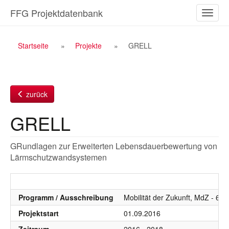
Zum
FFG Projektdatenbank
Naviga
Inhalt
ein-/a
Breadcrumb
Startseite
Projekte
GRELL
Navigation
zurück
GRELL
GRundlagen zur Erweiterten Lebensdauerbewertung von
Lärmschutzwandsystemen
Programm / Ausschreibung
Mobilität der Zukunft, MdZ - 6.
Projektstart
01.09.2016