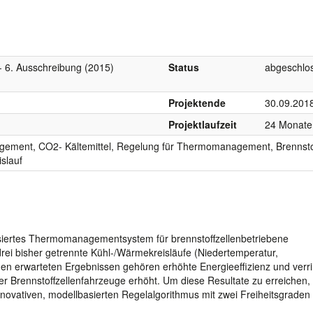
 - 6. Ausschreibung (2015)
Status
abgeschlo
Projektende
30.09.201
Projektlaufzeit
24 Monate
ement, CO2- Kältemittel, Regelung für Thermomanagement, Brennstof
islauf
asiertes Thermomanagementsystem für brennstoffzellenbetriebene
drei bisher getrennte Kühl-/Wärmekreisläufe (Niedertemperatur,
en erwarteten Ergebnissen gehören erhöhte Energieeffizienz und verri
r Brennstoffzellenfahrzeuge erhöht. Um diese Resultate zu erreichen, 
ativen, modellbasierten Regelalgorithmus mit zwei Freiheitsgraden