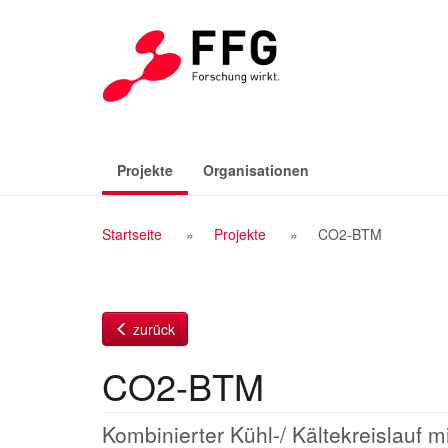
Zum
Inhalt
(aktiv)
Projekte
Organisationen
Breadcrumb
Startseite
Projekte
CO2-BTM
Navigation
zurück
CO2-BTM
Kombinierter Kühl-/ Kältekreislauf 