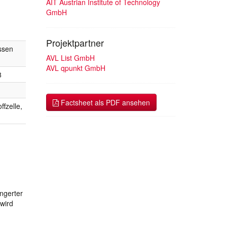
AIT Austrian Institute of Technology
GmbH
Projektpartner
ssen
AVL List GmbH
AVL qpunkt GmbH
8
Factsheet als PDF ansehen
fzelle,
ngerter
wird