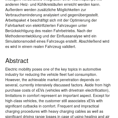
anderen Heiz- und Kühlkreisläufen erreicht werden kann.
Außerdem werden zusätzliche Möglichkeiten zur
Verbrauchsminderung analysiert und gegenübergestellt.
Arbeitspaket 4 beschäftigt sich mit der Optimierung der
Fahrbarkeit von elektrifizierten Fahrzeugen unter
Berücksichtigung des realen Fahrbetriebs. Nach der
Methodenentwicklung und der Einflussanalyse wird ein
Simulationsmodell eines Fahrzeugs erstellt. Abschließend wird
es wird in einem realen Fahrzeug validiert.
Abstract
Electric mobility poses one of the key topics in automotive
industry for reducing the vehicle fleet fuel consumption.
However, the achievable market penetration depends on
several, currently intensively discussed factors. Aside from high
purchase costs of xEVs (vehicles with drivetrain electrification),
limitations in comfort represent an important aspect. Except for
high-class vehicles, the customer still associates xEVs with
significant cutbacks in comfort. Frequent and impractical
charging procedures with heavy charging cables as well as
significant driving range losses in case of using heating and air