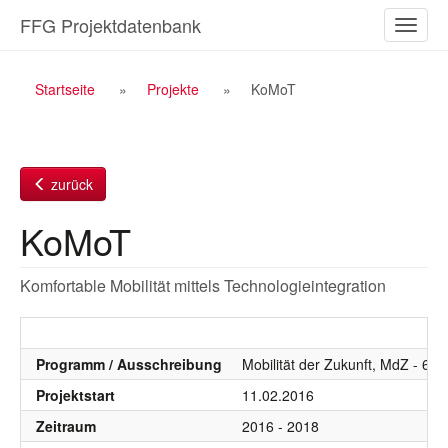
Zum
FFG Projektdatenbank
Naviga
Inhalt
ein-/a
Breadcrumb
Startseite
Projekte
KoMoT
Navigation
zurück
KoMoT
Komfortable Mobilität mittels Technologieintegration
Programm / Ausschreibung
Mobilität der Zukunft, MdZ - 6.
Projektstart
11.02.2016
Zeitraum
2016 - 2018