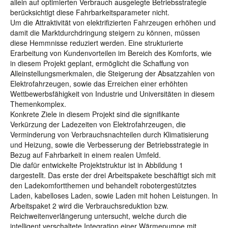
allein auf optimierten Verbrauch ausgelegte Betriebsstrategie
berücksichtigt diese Fahrbarkeitsparameter nicht.
Um die Attraktivität von elektrifizierten Fahrzeugen erhöhen und
damit die Marktdurchdringung steigern zu können, müssen
diese Hemmnisse reduziert werden. Eine strukturierte
Erarbeitung von Kundenvorteilen im Bereich des Komforts, wie
in diesem Projekt geplant, ermöglicht die Schaffung von
Alleinstellungsmerkmalen, die Steigerung der Absatzzahlen von
Elektrofahrzeugen, sowie das Erreichen einer erhöhten
Wettbewerbsfähigkeit von Industrie und Universitäten in diesem
Themenkomplex.
Konkrete Ziele in diesem Projekt sind die signifikante
Verkürzung der Ladezeiten von Elektrofahrzeugen, die
Verminderung von Verbrauchsnachteilen durch Klimatisierung
und Heizung, sowie die Verbesserung der Betriebsstrategie in
Bezug auf Fahrbarkeit in einem realen Umfeld.
Die dafür entwickelte Projektstruktur ist in Abbildung 1
dargestellt. Das erste der drei Arbeitspakete beschäftigt sich mit
den Ladekomfortthemen und behandelt robotergestütztes
Laden, kabelloses Laden, sowie Laden mit hohen Leistungen. In
Arbeitspaket 2 wird die Verbrauchsreduktion bzw.
Reichweitenverlängerung untersucht, welche durch die
intelligent verschaltete Integration einer Wärmepumpe mit