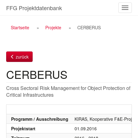
Zum
FFG Projektdatenbank
Naviga
Inhalt
ein-/a
Breadcrumb
Startseite
Projekte
CERBERUS
Navigation
zurück
CERBERUS
Cross Sectoral Risk Management for Object Protection of
Critical Infrastructures
Programm / Ausschreibung
KIRAS, Kooperative F&E-Projekt
Projektstart
01.09.2016