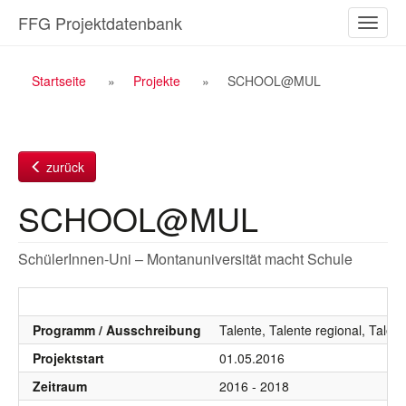
Zum
FFG Projektdatenbank
Naviga
Inhalt
ein-/a
Breadcrumb
Startseite
Projekte
SCHOOL@MUL
Navigation
zurück
SCHOOL@MUL
SchülerInnen-Uni – Montanuniversität macht Schule
Programm / Ausschreibung
Talente, Talente regional, Talen
Projektstart
01.05.2016
Zeitraum
2016 - 2018