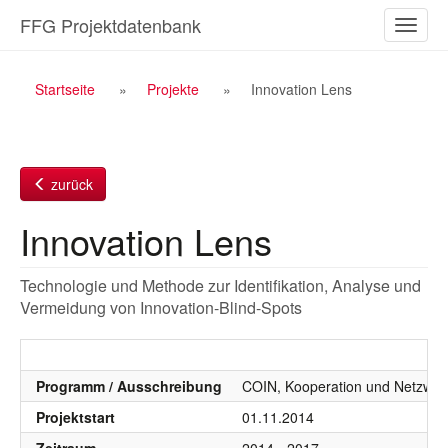
Zum
FFG Projektdatenbank
Naviga
Inhalt
ein-/a
Breadcrumb
Startseite
Projekte
Innovation Lens
Navigation
zurück
Innovation Lens
Technologie und Methode zur Identifikation, Analyse und
Vermeidung von Innovation-Blind-Spots
Programm / Ausschreibung
COIN, Kooperation und Netzwer
Projektstart
01.11.2014