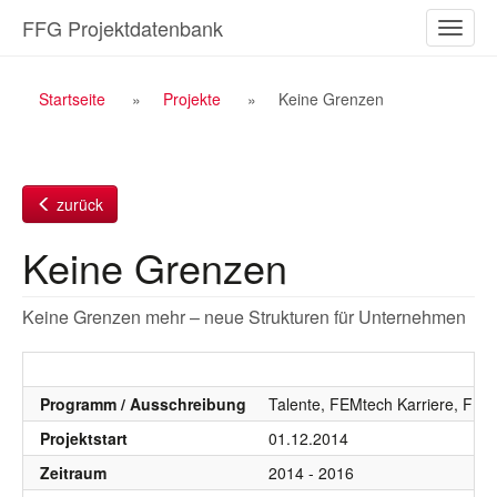
Zum
FFG Projektdatenbank
Naviga
Inhalt
ein-/a
Breadcrumb
Startseite
Projekte
Keine Grenzen
Navigation
zurück
Keine Grenzen
Keine Grenzen mehr – neue Strukturen für Unternehmen
Programm / Ausschreibung
Talente, FEMtech Karriere, FEM
Projektstart
01.12.2014
Zeitraum
2014 - 2016