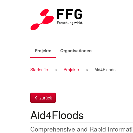
Zum
Inhalt
(aktiv)
Projekte
Organisationen
Breadcrumb
Startseite
Projekte
Aid4Floods
Navigation
zurück
Aid4Floods
Comprehensive and Rapid Informatio