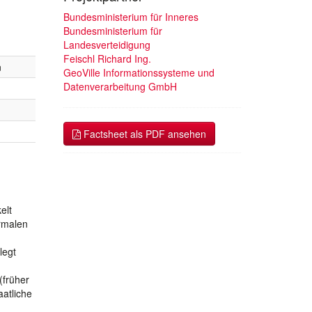
Bundesministerium für Inneres
Bundesministerium für
Landesverteidigung
Feischl Richard Ing.
n
GeoVille Informationssysteme und
Datenverarbeitung GmbH
Factsheet als PDF ansehen
elt
ermalen
legt
(früher
atliche