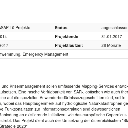
ASAP 10 Projekte
Status
abgeschlosse
2014
Projektende
31.01.2017
 2017
Projektlaufzeit
28 Monate
hwemmung, Emergency Management
n- und Krisenmanagement sollen umfassende Mapping-Services entwick
 aufsetzen. Eine rasche Verfügbarkeit von SAR-, optischen wie auch th
he auf die speziellen Anwenderbedürfnissezugeschnitten sind, soll in
n, wobei das Hauptaugenmerk auf hydrologische Naturkatastrophen ge
e Funktionalitäten zur Informationsextraktion sind diewesentlichen
nbindung an existierende Initiativen, wie das europäische Copernicus 
bt. Das Projekt dient auch der Umsetzung der österreichischen "Sta
trategie 2020".