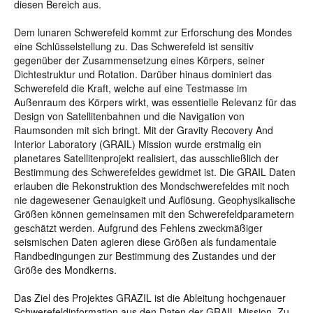
diesen Bereich aus.
Dem lunaren Schwerefeld kommt zur Erforschung des Mondes
eine Schlüsselstellung zu. Das Schwerefeld ist sensitiv
gegenüber der Zusammensetzung eines Körpers, seiner
Dichtestruktur und Rotation. Darüber hinaus dominiert das
Schwerefeld die Kraft, welche auf eine Testmasse im
Außenraum des Körpers wirkt, was essentielle Relevanz für das
Design von Satellitenbahnen und die Navigation von
Raumsonden mit sich bringt. Mit der Gravity Recovery And
Interior Laboratory (GRAIL) Mission wurde erstmalig ein
planetares Satellitenprojekt realisiert, das ausschließlich der
Bestimmung des Schwerefeldes gewidmet ist. Die GRAIL Daten
erlauben die Rekonstruktion des Mondschwerefeldes mit noch
nie dagewesener Genauigkeit und Auflösung. Geophysikalische
Größen können gemeinsamen mit den Schwerefeldparametern
geschätzt werden. Aufgrund des Fehlens zweckmäßiger
seismischen Daten agieren diese Größen als fundamentale
Randbedingungen zur Bestimmung des Zustandes und der
Größe des Mondkerns.
Das Ziel des Projektes GRAZIL ist die Ableitung hochgenauer
Schwerefeldinformation aus den Daten der GRAIL Mission. Zu