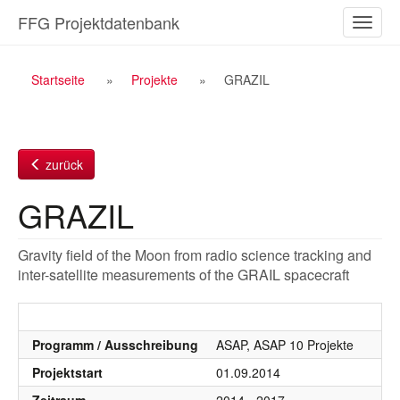
Zum
FFG Projektdatenbank
Naviga
Inhalt
ein-/a
Breadcrumb
Startseite
Projekte
GRAZIL
Navigation
zurück
GRAZIL
Gravity field of the Moon from radio science tracking and
inter-satellite measurements of the GRAIL spacecraft
Programm / Ausschreibung
ASAP, ASAP 10 Projekte
Projektstart
01.09.2014