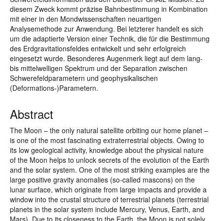
diesem Zweck kommt präzise Bahnbestimmung in Kombination
mit einer in den Mondwissenschaften neuartigen
Analysemethode zur Anwendung. Bei letzterer handelt es sich
um die adaptierte Version einer Technik, die für die Bestimmung
des Erdgravitationsfeldes entwickelt und sehr erfolgreich
eingesetzt wurde. Besonderes Augenmerk liegt auf dem lang-
bis mittelwelligen Spektrum und der Separation zwischen
Schwerefeldparametern und geophysikalischen
(Deformations-)Parametern.
Abstract
The Moon – the only natural satellite orbiting our home planet –
is one of the most fascinating extraterrestrial objects. Owing to
its low geological activity, knowledge about the physical nature
of the Moon helps to unlock secrets of the evolution of the Earth
and the solar system. One of the most striking examples are the
large positive gravity anomalies (so-called mascons) on the
lunar surface, which originate from large impacts and provide a
window into the crustal structure of terrestrial planets (terrestrial
planets in the solar system include Mercury, Venus, Earth, and
Mars). Due to its closeness to the Earth, the Moon is not solely