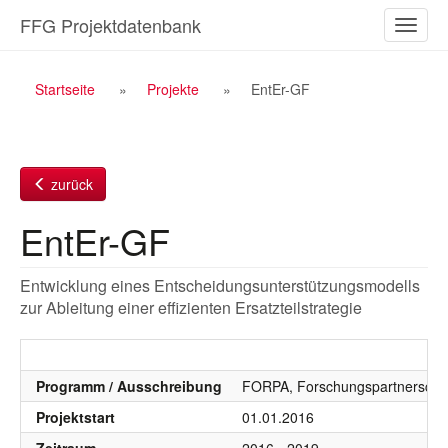
Zum
FFG Projektdatenbank
Naviga
Inhalt
ein-/a
Breadcrumb
Startseite
Projekte
EntEr-GF
Navigation
zurück
EntEr-GF
Entwicklung eines Entscheidungsunterstützungsmodells
zur Ableitung einer effizienten Ersatzteilstrategie
Programm / Ausschreibung
FORPA, Forschungspartnersch
Projektstart
01.01.2016