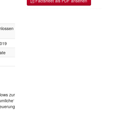
Factsheet als PDF ansehen
hlossen
2019
ate
lows zur
umliche‘
teuerung