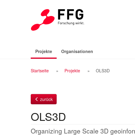
Zum
Inhalt
(aktiv)
Projekte
Organisationen
Breadcrumb
Startseite
Projekte
OLS3D
Navigation
zurück
OLS3D
Organizing Large Scale 3D geoinfor