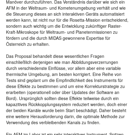
Manöver durchzuführen. Das Verständnis darüber wie sich ein
AFM in der Weltraum- und Kometenumgebung verhält und wie
die Steuerung dieses an sich interaktiven Geräts automatisiert
werden kann, ist nicht nur für die Rosetta-Mission entscheidend,
sondern auch wichtig um die Entwicklung zukünftiger Raster-
Kraft-Mikroskope für Weltraum- und Planetenmissionen zu
fördern und die durch MIDAS gewonnene Expertise für
Österreich zu erhalten.
Das Proposal behandelt diese wesentlichen Fragen
einschließlich derjenigen wie man Abbildungsverzerrungen
durch verschiedenste Einflüsse, vor allem aber eine variable
thermische Umgebung, am besten korrigiert. Eine Reihe von
Tests sind geplant um die Empfindlichkeit des Instruments für
diese Effekte zu bestimmen und um eine Korrekturstrategie zu
erarbeiten (operationell oder über Updates der Software an
Bord). Ursprünglich sollten diese Effekte teilweise durch ein
kapazitives Rückkopplungssystem reduziert werden, doch einer
der beiden Kanäle wurde beim Start beschädigt. Daher besteht
eine weitere Herausforderung darin, die optimale Methode zur
Verwendung des verbleibenden Kanals zu finden.
Ein AFM im Labor ist ein sehr interaktives Instrument. Spitzen