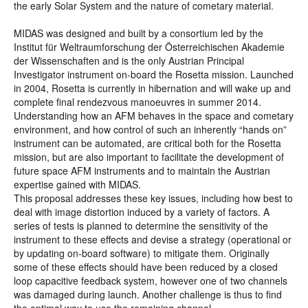
the early Solar System and the nature of cometary material.
MIDAS was designed and built by a consortium led by the
Institut für Weltraumforschung der Österreichischen Akademie
der Wissenschaften and is the only Austrian Principal
Investigator instrument on-board the Rosetta mission. Launched
in 2004, Rosetta is currently in hibernation and will wake up and
complete final rendezvous manoeuvres in summer 2014.
Understanding how an AFM behaves in the space and cometary
environment, and how control of such an inherently “hands on”
instrument can be automated, are critical both for the Rosetta
mission, but are also important to facilitate the development of
future space AFM instruments and to maintain the Austrian
expertise gained with MIDAS.
This proposal addresses these key issues, including how best to
deal with image distortion induced by a variety of factors. A
series of tests is planned to determine the sensitivity of the
instrument to these effects and devise a strategy (operational or
by updating on-board software) to mitigate them. Originally
some of these effects should have been reduced by a closed
loop capacitive feedback system, however one of two channels
was damaged during launch. Another challenge is thus to find