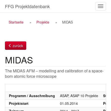
Zum
FFG Projektdatenbank
Naviga
Inhalt
ein-/a
Breadcrumb
Startseite
Projekte
MIDAS
Navigation
zurück
MIDAS
The MIDAS AFM – modelling and calibration of a space-
born atomic force microscope
Programm / Ausschreibung
ASAP, ASAP 10 Projekte
Stat
Projektstart
01.05.2014
Proj