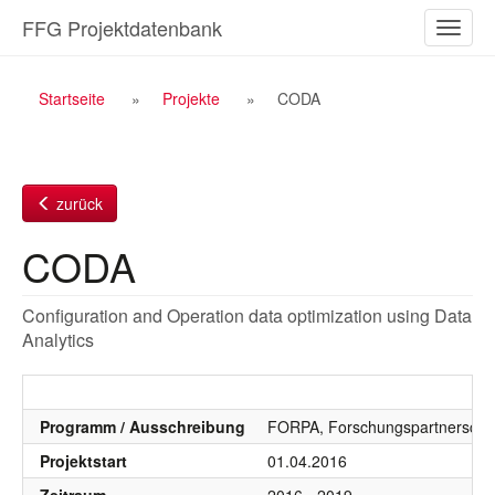
Zum
FFG Projektdatenbank
Naviga
Inhalt
ein-/a
Breadcrumb
Startseite
Projekte
CODA
Navigation
zurück
CODA
Configuration and Operation data optimization using Data
Analytics
Programm / Ausschreibung
FORPA, Forschungspartnersch
Projektstart
01.04.2016