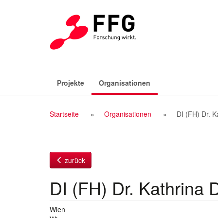
Zum
Inhalt
(aktiv)
Projekte
Organisationen
Breadcrumb
Startseite
Organisationen
DI (FH) Dr. K
Navigation
zurück
DI (FH) Dr. Kathrina 
Wien