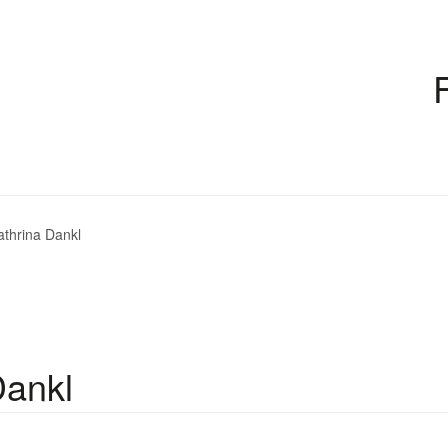
athrina Dankl
Dankl