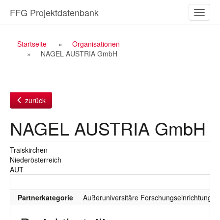
Zum
FFG Projektdatenbank
Naviga
Inhalt
ein-/a
Breadcrumb
Startseite
Organisationen
NAGEL AUSTRIA GmbH
Navigation
zurück
NAGEL AUSTRIA GmbH
Traiskirchen
Niederösterreich
AUT
Partnerkategorie
Außeruniversitäre Forschungseinrichtung