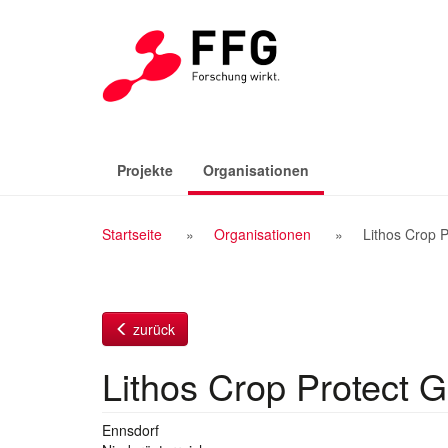
Zum
Inhalt
(aktiv)
Projekte
Organisationen
Breadcrumb
Startseite
Organisationen
Lithos Crop 
Navigation
zurück
Lithos Crop Protect
Ennsdorf