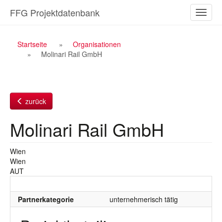
Zum
FFG Projektdatenbank
Naviga
Inhalt
ein-/a
Breadcrumb
Startseite
Organisationen
Molinari Rail GmbH
Navigation
zurück
Molinari Rail GmbH
Wien
Wien
AUT
Partnerkategorie
unternehmerisch tätig