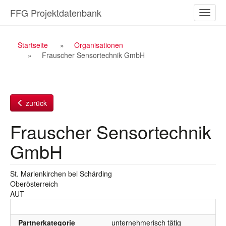
Zum
FFG Projektdatenbank
Naviga
Inhalt
ein-/a
Breadcrumb
Startseite
Organisationen
Frauscher Sensortechnik GmbH
Navigation
zurück
Frauscher Sensortechnik
GmbH
St. Marienkirchen bei Schärding
Oberösterreich
AUT
Partnerkategorie
unternehmerisch tätig