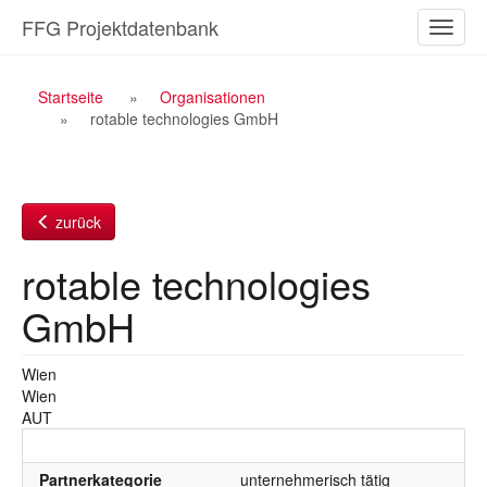
Zum
FFG Projektdatenbank
Naviga
Inhalt
ein-/a
Breadcrumb
Startseite
Organisationen
rotable technologies GmbH
Navigation
zurück
rotable technologies
GmbH
Wien
Wien
AUT
Partnerkategorie
unternehmerisch tätig