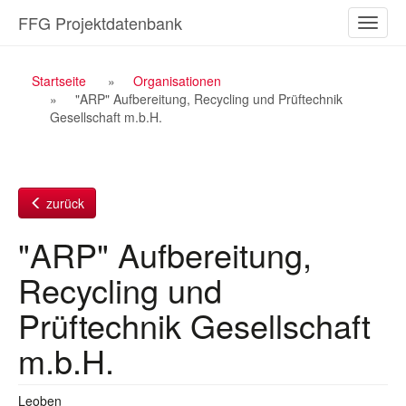
Zum
FFG Projektdatenbank
Naviga
Inhalt
ein-/a
Breadcrumb
Startseite
Organisationen
"ARP" Aufbereitung, Recycling und Prüftechnik
Navigation
Gesellschaft m.b.H.
zurück
"ARP" Aufbereitung,
Recycling und
Prüftechnik Gesellschaft
m.b.H.
Leoben