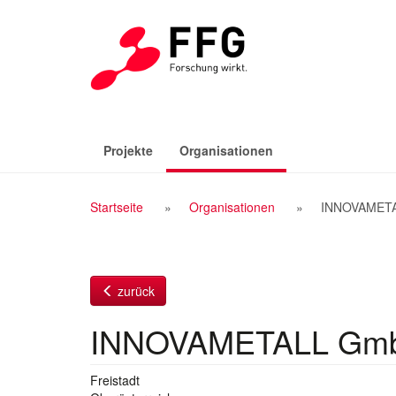
Zum
Inhalt
(aktiv)
Projekte
Organisationen
Breadcrumb
Startseite
Organisationen
INNOVAMET
Navigation
zurück
INNOVAMETALL Gm
Freistadt