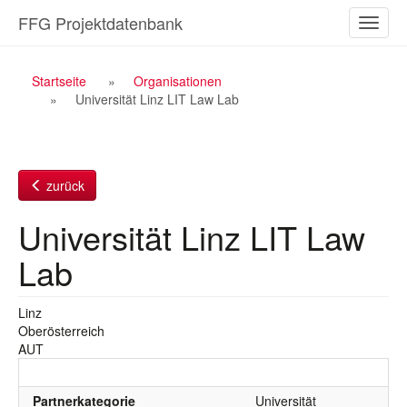
Zum
FFG Projektdatenbank
Naviga
Inhalt
ein-/a
Breadcrumb
Startseite
Organisationen
Universität Linz LIT Law Lab
Navigation
zurück
Universität Linz LIT Law
Lab
Linz
Oberösterreich
AUT
Partnerkategorie
Universität