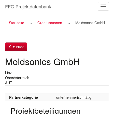
Zum
FFG Projektdatenbank
Naviga
Inhalt
ein-/a
Breadcrumb
Startseite
Organisationen
Moldsonics GmbH
Navigation
zurück
Moldsonics GmbH
Linz
Oberösterreich
AUT
Partnerkategorie
unternehmerisch tätig
Projektbeteiligungen