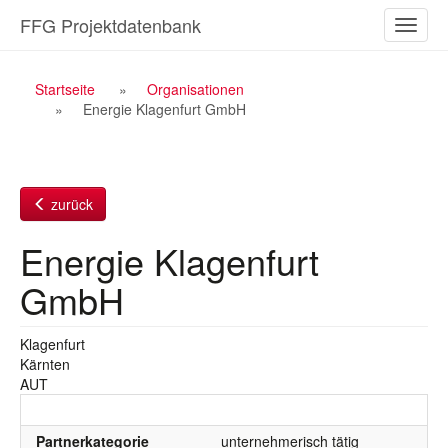
Zum
FFG Projektdatenbank
Naviga
Inhalt
ein-/a
Breadcrumb
Startseite
Organisationen
Energie Klagenfurt GmbH
Navigation
zurück
Energie Klagenfurt
GmbH
Klagenfurt
Kärnten
AUT
Partnerkategorie
unternehmerisch tätig