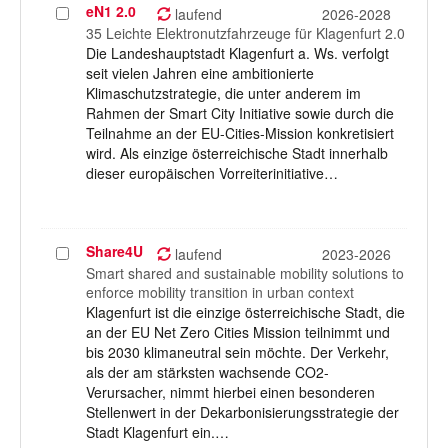
eN1 2.0
Projekt
laufend
2026-2028
auswählen
35 Leichte Elektronutzfahrzeuge für Klagenfurt 2.0
Die Landeshauptstadt Klagenfurt a. Ws. verfolgt
seit vielen Jahren eine ambitionierte
Klimaschutzstrategie, die unter anderem im
Rahmen der Smart City Initiative sowie durch die
Teilnahme an der EU-Cities-Mission konkretisiert
wird. Als einzige österreichische Stadt innerhalb
dieser europäischen Vorreiterinitiative…
Share4U
Projekt
laufend
2023-2026
auswählen
Smart shared and sustainable mobility solutions to
enforce mobility transition in urban context
Klagenfurt ist die einzige österreichische Stadt, die
an der EU Net Zero Cities Mission teilnimmt und
bis 2030 klimaneutral sein möchte. Der Verkehr,
als der am stärksten wachsende CO2-
Verursacher, nimmt hierbei einen besonderen
Stellenwert in der Dekarbonisierungsstrategie der
Stadt Klagenfurt ein.…