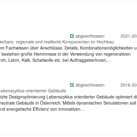
abgeschlossen
2021-20
klierbare, regionale und resiliente Komponenten im Hochbau
dem Fachwissen über Anschlüsse, Details, Kombinationsmöglichkeiten 
en bestehen große Hemmnisse in der Verwendung von regenerativen
troh, Lehm, Kalk, Schafwolle etc. bei AuftraggeberInnen,…
abgeschlossen
2016-20
Lebenszyklus orientierter Gebäude
ützte Designoptimierung Lebenszyklus orientierter Gebäude optimiert d
utrale Gebäude in Österreich. Mittels dynamischen Simulationen soll
und energetische Effizienz von innovativen…