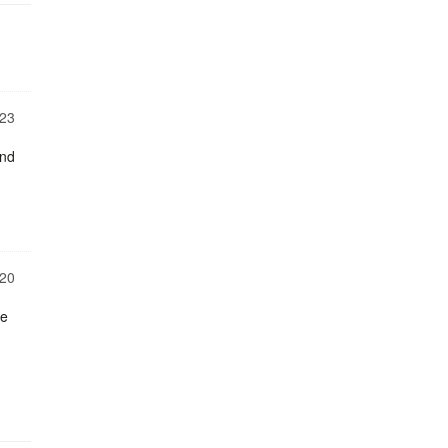
23
und
20
ie