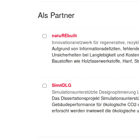
Als Partner
natuREbuilt
Projekt
auswählen
Innovationsnetzwerk für regenerative, rezy
Aufgrund von Informationsdefiziten, fehlen
Unsicherheiten bei Langlebigkeit und Kost
Baustoffen wie Holzfaserwerkstoffe, Hanf, S
Sim4DLG
Projekt
auswählen
Simulationsunterstützte Designoptimierung 
Das Dissertationsprojekt Simulationsunterst
Gebäudeperformance für ökologische CO2-ne
erforscht werden inwieweit die ökologische 