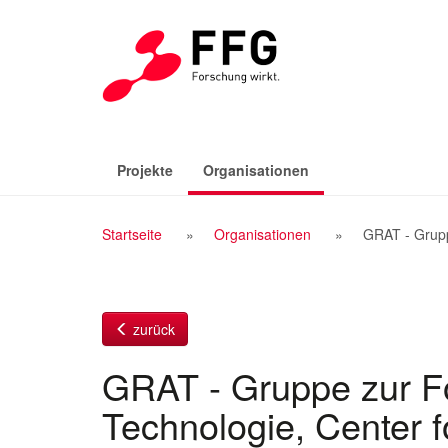
Zum
Inhalt
(aktiv)
Projekte
Organisationen
Breadcrumb
Startseite
Organisationen
GRAT - Grupp
Navigation
zurück
GRAT - Gruppe zur F
Technologie, Center 