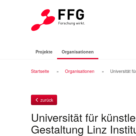
Zum
Inhalt
(aktiv)
Projekte
Organisationen
Breadcrumb
Startseite
Organisationen
Universität fü
Navigation
zurück
Universität für künstl
Gestaltung Linz Instit