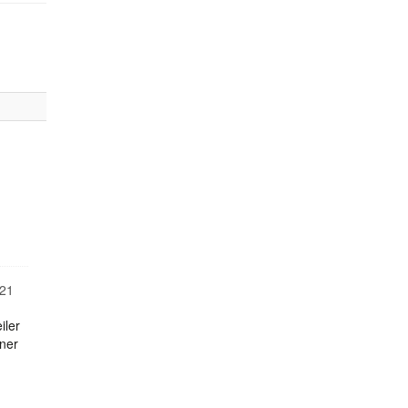
21
iler
iner